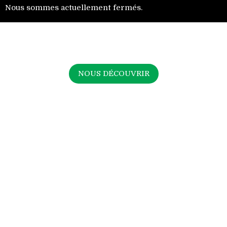
Nous sommes actuellement fermés.
Italia Autentica
Votre magasin italien à Drogenbos
NOUS DÉCOUVRIR