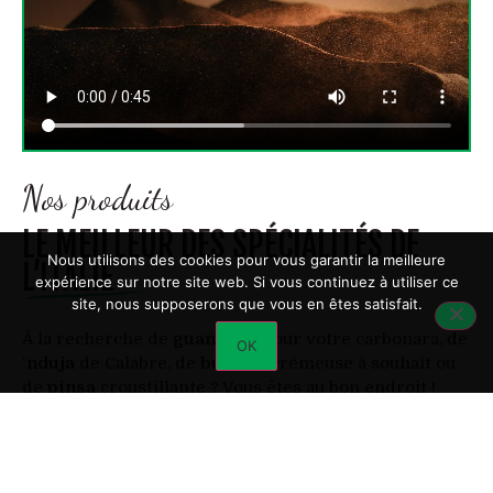
Nos produits
LE MEILLEUR DES SPÉCIALITÉS DE
Nous utilisons des cookies pour vous garantir la meilleure
L’ITALIE
expérience sur notre site web. Si vous continuez à utiliser ce
site, nous supposerons que vous en êtes satisfait.
À la recherche de
guanciale
pour votre carbonara, de
OK
‘
nduja
de Calabre, de
burrata
crémeuse à souhait ou
de
pinsa
croustillante ? Vous êtes au bon endroit !
Italia Autentica met à votre disposition le
meilleur
des spécialités
italiennes, en provenance de leur
région d’origine. Vous trouvez dans notre épicerie