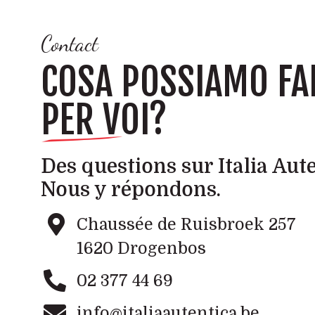
Contact
COSA POSSIAMO FA
PER VOI?
Des questions sur Italia Aut
Nous y répondons.
Chaussée de Ruisbroek 257
1620 Drogenbos
02 377 44 69
info@italiaautentica.be