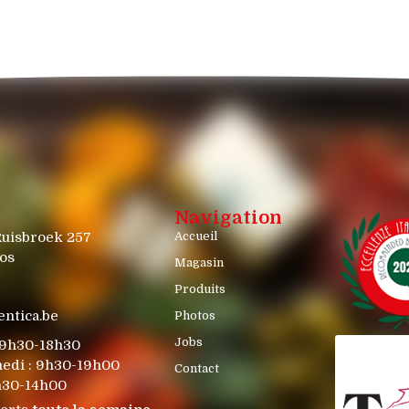
Navigation
Ruisbroek 257
Accueil
os
Magasin
Produits
entica.be
Photos
Jobs
 9h30-18h30
edi : 9h30-19h00
Contact
h30-14h00