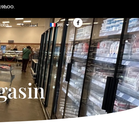
 19h00
.
Jobs
Contact
FR
gasin