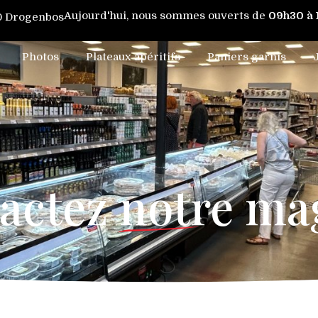
Aujourd'hui, nous sommes ouverts de
09h30 à
20 Drogenbos
Photos
Plateaux apéritifs
Paniers garnis
actez notre ma