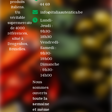
produits
44 69
italiens.
info@italiaautentica.be
Un
véritable
Lundi-
supermercato
Jeudi :
de 4000
9h30-
références,
18h30
situé à
Vendredi-
Drogenbos,
Samedi :
Bruxelles.
9h30-
19h00
Dimanche
: 9h30-
14h00
Nous
sommes
ouverts
toute la
semaine
et même