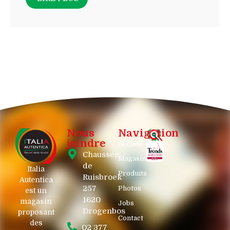
Nous
Navigation
joindre
Accueil
Chaussée
Magasin
de
Italia
Produits
Ruisbroek
Autentica
257
Photos
est un
1620
magasin
Jobs
Drogenbos
proposant
Contact
des
02 377